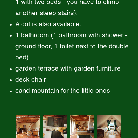
1 with two beds - you have to climb
another steep stairs).
A cot is also available.
1 bathroom (1 bathroom with shower -
ground floor, 1 toilet next to the double
bed)
garden terrace with garden furniture
deck chair
sand mountain for the little ones
K
K
K
K
ä
ä
ä
ä
l
l
l
l
b
b
b
b
e
e
e
e
r
r
r
r
s
s
s
s
K
K
K
K
t
t
t
t
ä
ä
ä
ä
a
a
a
a