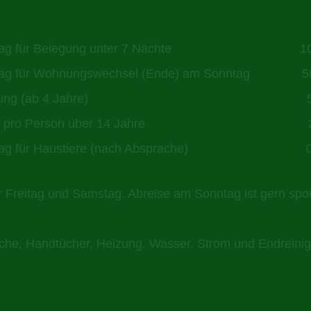
chlag für Belegung unter 7 Nächte
1
lag für Wohnungswechsel (Ende) am Sonntag 50 
fbettung (ab 4 Jahre)
xe pro Person über 14 Jahre
2 € / 
chlag für Haustiere (nach Absprache)
r Freitag und Samstag. Abreise am Sonntag ist gern spo
andtücher, Heizung, Wasser, Strom und Endreini